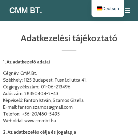
Deutsch
CMM BT.
Adatkezelési tájékoztató
1. Az adatkezelő adatai
Cégnév: CMM Bt.
Székhely: 1125 Budapest, Tusnádi utca 41.
Cégjegyzékszám: 01-06-213496
Adószám: 28350404-2-43
Képviselő: Fanton István, Szamos Gizella
E-mail: fanton.szamos@gmail.com
Telefon: +36-20/480-5495
Weboldal: www.cmmbt.hu
2. Az adatkezelés célja és jogalapja