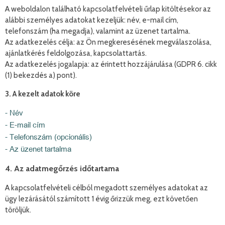
A weboldalon található kapcsolatfelvételi űrlap kitöltésekor az
alábbi személyes adatokat kezeljük: név, e-mail cím,
telefonszám (ha megadja), valamint az üzenet tartalma.
Az adatkezelés célja: az Ön megkeresésének megválaszolása,
ajánlatkérés feldolgozása, kapcsolattartás.
Az adatkezelés jogalapja: az érintett hozzájárulása (GDPR 6. cikk
(1) bekezdés a) pont).
3. A kezelt adatok köre
- Név
- E-mail cím
- Telefonszám (opcionális)
- Az üzenet tartalma
4. Az adatmegőrzés időtartama
A kapcsolatfelvételi célból megadott személyes adatokat az
ügy lezárásától számított 1 évig őrizzük meg, ezt követően
töröljük.