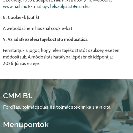
Székhely: 1055 Budapest, Falk Miksa utca 9-11. Weboldal:
www.naih.hu
E-mail:
ugyfelszolgalat@naih.hu
8. Cookie-k (sütik)
A weboldal nem használ cookie-kat.
9. Az adatkezelési tájékoztató módosítása
Fenntartjuk a jogot, hogy jelen tájékoztatót szükség esetén
módosítsuk. A módosítás hatályba lépésének időpontja:
2026. Június elseje.
CMM Bt.
Fordítás, tolmácsolás és tolmácstechnika 1993 óta.
Menüpontok