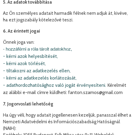
5. Az adatok továbbítása
Az Ön személyes adatait harmadik félnek nem adjuk át, kivéve,
ha ezt jogszabály kötelezővé teszi.
6. Az érintett jogai
Önnek joga van:
- hozzáférni a róla tárolt adatokhoz,
- kérni azok helyesbítését,
- kérni azok törlését,
- tiltakozni az adatkezelés ellen,
- kérni az adatkezelés korlátozását,
- adathordozhatósághoz való jogát érvényesíteni.
Kérelmét
az alábbi e-mail címre küldheti: fanton.szamos@gmail.com
7. Jogorvoslati lehetőség
Ha úgy véli, hogy adatait jogellenesen kezeljük, panasszal élhet a
Nemzeti Adatvédelmi és Információszabadság Hatóságnál
(NAIH):