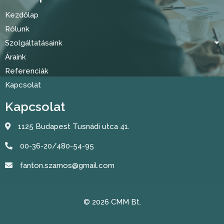
Kezdőlap
Rólunk
Szolgáltatásaink
Áraink
Referenciák
Kapcsolat
Kapcsolat
1125 Budapest Tusnádi utca 41.
00-36-20/480-54-95
fanton.szamos@gmail.com
© 2026 CMM Bt.